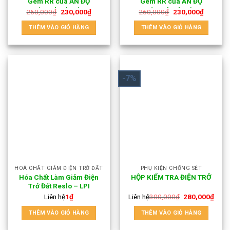
Gem RR của ẤN ĐỘ
Gem RR của ẤN ĐỘ
(11.5kg/bao)
(11.5kg/bao)
260,000
₫
230,000
₫
260,000
₫
230,000
₫
THÊM VÀO GIỎ HÀNG
THÊM VÀO GIỎ HÀNG
-7%
HOÁ CHẤT GIẢM ĐIỆN TRỞ ĐẤT
PHỤ KIỆN CHỐNG SÉT
Hóa Chất Làm Giảm Điện
HỘP KIỂM TRA ĐIỆN TRỞ
Trở Đất Reslo – LPI
Liên hệ
1
₫
Liên hệ
300,000
₫
280,000
₫
THÊM VÀO GIỎ HÀNG
THÊM VÀO GIỎ HÀNG