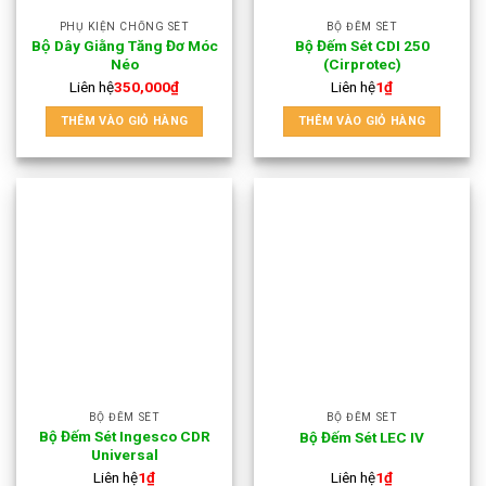
PHỤ KIỆN CHỐNG SÉT
BỘ ĐẾM SÉT
Bộ Dây Giằng Tăng Đơ Móc
Bộ Đếm Sét CDI 250
Néo
(Cirprotec)
Liên hệ
350,000
₫
Liên hệ
1
₫
THÊM VÀO GIỎ HÀNG
THÊM VÀO GIỎ HÀNG
BỘ ĐẾM SÉT
BỘ ĐẾM SÉT
Bộ Đếm Sét Ingesco CDR
Bộ Đếm Sét LEC IV
Universal
Liên hệ
1
₫
Liên hệ
1
₫