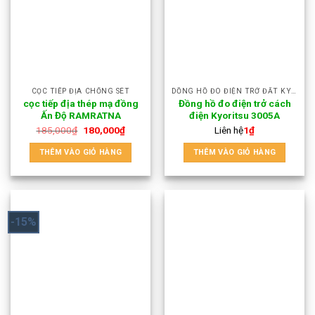
CỌC TIẾP ĐỊA CHỐNG SÉT
DỒNG HỒ ĐO ĐIỆN TRỞ ĐẤT KYORITSU 3005A
cọc tiếp địa thép mạ đồng
Đồng hồ đo điện trở cách
Ấn Độ RAMRATNA
điện Kyoritsu 3005A
185,000
₫
180,000
₫
Liên hệ
1
₫
THÊM VÀO GIỎ HÀNG
THÊM VÀO GIỎ HÀNG
-15%