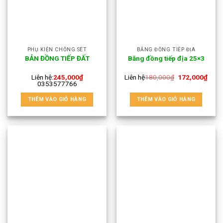
PHỤ KIỆN CHỐNG SÉT
BĂNG ĐỒNG TIẾP ĐỊA
BẢN ĐỒNG TIẾP ĐẤT
Băng đồng tiếp địa 25×3
Liên hệ:
245,000
₫
Liên hệ
180,000
₫
172,000
₫
0353577766
THÊM VÀO GIỎ HÀNG
THÊM VÀO GIỎ HÀNG