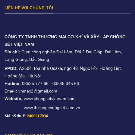
LIÊN HỆ VỚI CHÚNG TÔI
CÔNG TY TNHH THƯƠNG MẠI CƠ KHÍ VÀ XÂY LẮP CHỐNG
SÉT VIỆT NAM
Địa chỉ:
Cụm công nghiệp Đại Lâm, Đội 2 Đại Giáp, Đại Lâm,
Lạng Giang, Bắc Giang
VPGD:
A2604, tòa nhà Osaka, ngõ 48, Ngọc Hồi, Hoàng Liệt,
Hoàng Mai, Hà Nội
Hotline:
03535.777.66 - 03545.345.66
Email:
vnmax2@gmail.com
Website:
www.chongsetvietnam.com
www.thicongchongset.com.vn
Mã số thuế:
2400917034