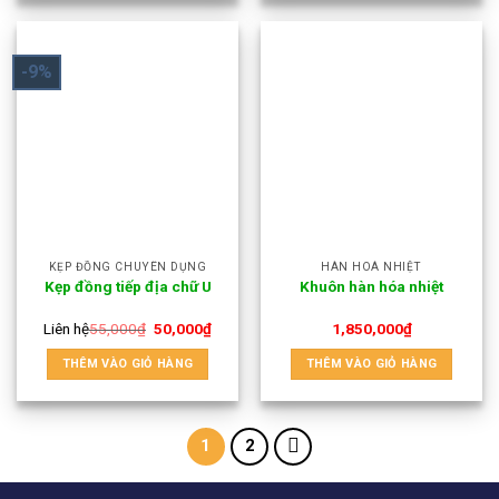
-9%
KẸP ĐỒNG CHUYÊN DỤNG
HÀN HOÁ NHIỆT
Kẹp đồng tiếp địa chữ U
Khuôn hàn hóa nhiệt
Liên hệ
55,000
₫
50,000
₫
1,850,000
₫
THÊM VÀO GIỎ HÀNG
THÊM VÀO GIỎ HÀNG
1
2