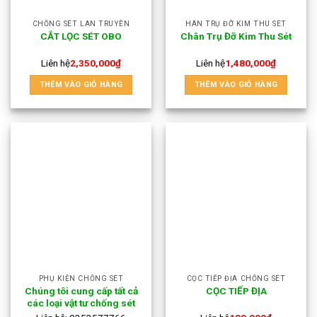
CHỐNG SÉT LAN TRUYỀN
HÂN TRỤ ĐỠ KIM THU SÉT
CẮT LỌC SÉT OBO
Chân Trụ Đỡ Kim Thu Sét
Liên hệ
2,350,000
₫
Liên hệ
1,480,000
₫
THÊM VÀO GIỎ HÀNG
THÊM VÀO GIỎ HÀNG
PHỤ KIỆN CHỐNG SÉT
CỌC TIẾP ĐỊA CHỐNG SÉT
Chúng tôi cung cấp tất cả
CỌC TIẾP ĐỊA
các loại vật tư chống sét