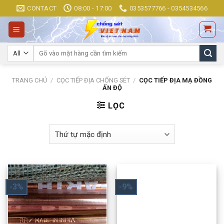
Skip
CONTACT
08:00 - 17:00
0353577766 - 0354534566
to
content
Tìm
kiếm:
TRANG CHỦ
/
CỌC TIẾP ĐỊA CHỐNG SÉT
/
CỌC TIẾP ĐỊA MẠ ĐỒNG
ẤN ĐỘ
LỌC
-3%
-9%