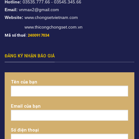
Hotline:
03535.777.66 - 03545.345.66
Email:
vnmax2@gmail.com
Website:
www.chongsetvietnam.com
www.thicongchongset.com.vn
Mã số thuế:
2400917034
ĐĂNG KÝ NHẬN BÁO GIÁ
Tên của bạn
Email của bạn
Số điện thoại