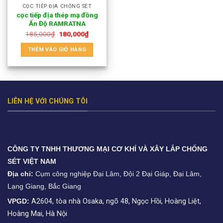
CỌC TIẾP ĐỊA CHỐNG SÉT
cọc tiếp địa thép mạ đồng
Ấn Độ RAMRATNA
185,000
₫
180,000
₫
THÊM VÀO GIỎ HÀNG
LIÊN HỆ VỚI CHÚNG TÔI
CÔNG TY TNHH THƯƠNG MẠI CƠ KHÍ VÀ XÂY LẮP CHỐNG
SÉT VIỆT NAM
Địa chỉ:
Cụm công nghiệp Đại Lâm, Đội 2 Đại Giáp, Đại Lâm,
Lạng Giang, Bắc Giang
VPGD:
A2604, tòa nhà Osaka, ngõ 48, Ngọc Hồi, Hoàng Liệt,
Hoàng Mai, Hà Nội