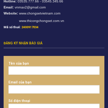
Hotline:
03535.777.66 - 03545.345.66
Email:
vnmax2@gmail.com
Website:
www.chongsetvietnam.com
www.thicongchongset.com.vn
Mã số thuế:
2400917034
ĐĂNG KÝ NHẬN BÁO GIÁ
Tên của bạn
Email của bạn
Số điện thoại