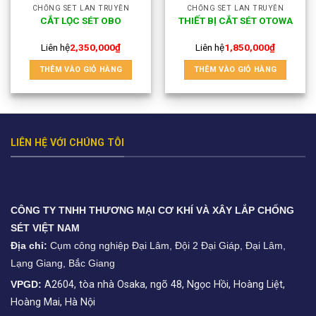
CHỐNG SÉT LAN TRUYỀN
CHỐNG SÉT LAN TRUYỀN
CẮT LỌC SÉT OBO
THIẾT BỊ CẮT SÉT OTOWA
Liên hệ
2,350,000
₫
Liên hệ
1,850,000
₫
THÊM VÀO GIỎ HÀNG
THÊM VÀO GIỎ HÀNG
LIÊN HỆ VỚI CHÚNG TÔI
CÔNG TY TNHH THƯƠNG MẠI CƠ KHÍ VÀ XÂY LẮP CHỐNG
SÉT VIỆT NAM
Địa chỉ:
Cụm công nghiệp Đại Lâm, Đội 2 Đại Giáp, Đại Lâm,
Lạng Giang, Bắc Giang
VPGD:
A2604, tòa nhà Osaka, ngõ 48, Ngọc Hồi, Hoàng Liệt,
Hoàng Mai, Hà Nội