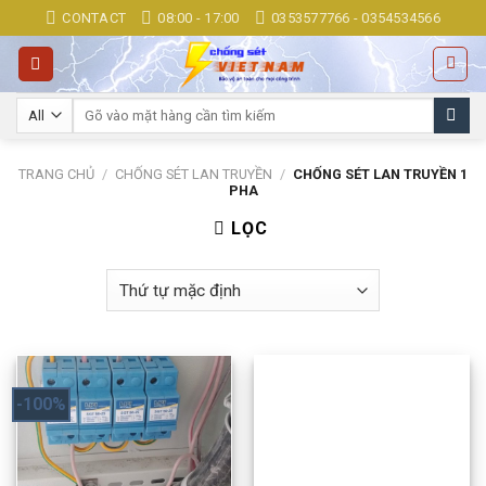
Skip
CONTACT
08:00 - 17:00
0353577766 - 0354534566
to
content
Tìm
kiếm:
TRANG CHỦ
/
CHỐNG SÉT LAN TRUYỀN
/
CHỐNG SÉT LAN TRUYỀN 1
PHA
LỌC
-100%