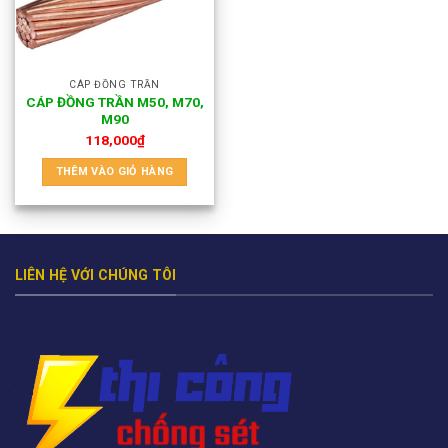
CÁP ĐỒNG TRẦN
CÁP ĐỒNG TRẦN M50, M70,
M90
118,000
₫
THÊM VÀO GIỎ HÀNG
LIÊN HỆ VỚI CHÚNG TÔI