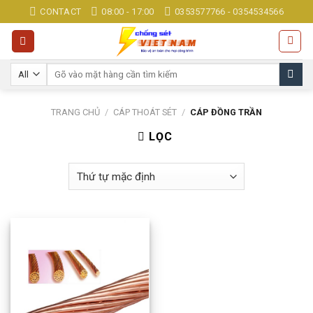
Skip
CONTACT
08:00 - 17:00
0353577766 - 0354534566
to
content
Tìm
kiếm:
TRANG CHỦ
/
CÁP THOÁT SÉT
/
CÁP ĐỒNG TRẦN
LỌC