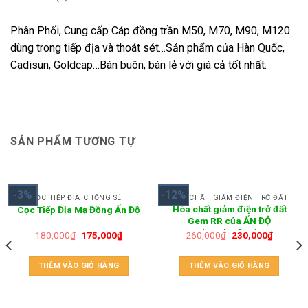
Phân Phối, Cung cấp Cáp đồng trần M50, M70, M90, M120
dùng trong tiếp địa và thoát sét…Sản phẩm của Hàn Quốc,
Cadisun, Goldcap…Bán buôn, bán lẻ với giá cả tốt nhất.
SẢN PHẨM TƯƠNG TỰ
-3%
-12%
CỌC TIẾP ĐỊA CHỐNG SÉT
HOÁ CHẤT GIẢM ĐIỆN TRỞ ĐẤT
Hóa chất giảm điện trở đất
Cọc Tiếp Địa Mạ Đồng Ấn Độ
Gem RR của ẤN ĐỘ
(11.5kg/bao)
180,000
₫
175,000
₫
260,000
₫
230,000
₫
THÊM VÀO GIỎ HÀNG
THÊM VÀO GIỎ HÀNG