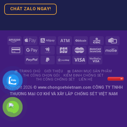
CHÁT ZALO NGAY!
TRANG CHỦ
GIỚI THIỆU
DANH MỤC SẢN PHẨM
THI CÔNG CHỌN GÓI
KIỂM ĐỊNH CHỐNG SÉT
THI CÔNG CHỐNG SÉT
LIÊN HỆ
Copyright 2026 ©
www.chongsetvietnam.com CÔNG TY TNHH
THƯƠNG MẠI CƠ KHÍ VÀ XÂY LẮP CHỐNG SÉT VIỆT NAM