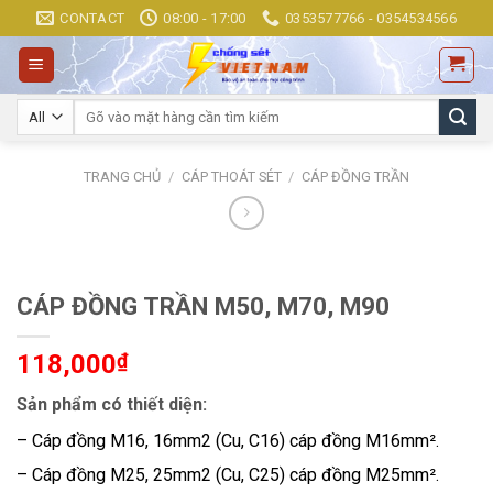
Skip
CONTACT
08:00 - 17:00
0353577766 - 0354534566
to
content
Tìm
kiếm:
TRANG CHỦ
/
CÁP THOÁT SÉT
/
CÁP ĐỒNG TRẦN
CÁP ĐỒNG TRẦN M50, M70, M90
118,000
₫
Sản phẩm có thiết diện:
– Cáp đồng M16, 16mm2 (Cu, C16) cáp đồng M16mm².
– Cáp đồng M25, 25mm2 (Cu, C25) cáp đồng M25mm².