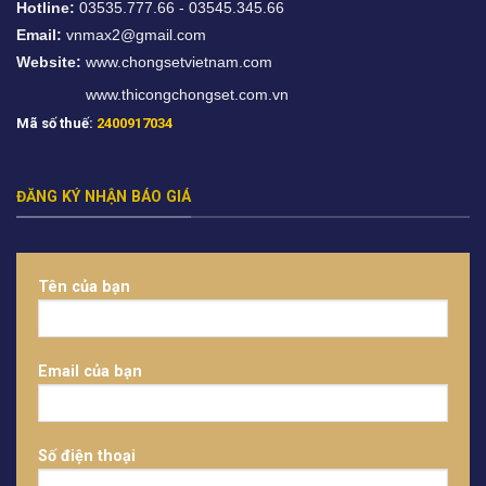
Hotline:
03535.777.66 - 03545.345.66
Email:
vnmax2@gmail.com
Website:
www.chongsetvietnam.com
www.thicongchongset.com.vn
Mã số thuế:
2400917034
ĐĂNG KÝ NHẬN BÁO GIÁ
Tên của bạn
Email của bạn
Số điện thoại