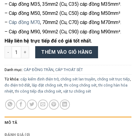
– Cáp đồng M35, 35mm2 (Cu, C35) cáp đồng M35mm².
– Cáp đồng M50, 50mm2 (Cu, C50) cáp đồng M50mm²
–
Cáp đồng M70
, 70mm2 (Cu, C70) cáp đồng M70mm².
– Cáp đồng M90, 90mm2 (Cu, C90) cáp đồng M90mm².
Hãy liên hệ trực tiếp để có giá tốt nhất.
CÁP ĐỒNG TRẦN M50, M70, M90 số lượng
THÊM VÀO GIỎ HÀNG
Danh mục:
CÁP ĐỒNG TRẦN
,
CÁP THOÁT SÉT
Từ khóa:
cấp kiểm định điện trở
,
chống sét lan truyền
,
chống sét trực tiếp
,
đo điện trở đất
,
lắp đặt chống sét
,
thi công chống sét
,
thi công hàn hóa
nhiệt
,
thi công tiếp địa chống sét
,
vật tư chống sét
MÔ TẢ
ĐÁNH GIÁ (0)