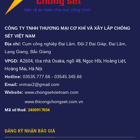
CÔNG TY TNHH THƯƠNG MẠI CƠ KHÍ VÀ XÂY LẮP CHỐNG
SÉT VIỆT NAM
Địa chỉ:
Cụm công nghiệp Đại Lâm, Đội 2 Đại Giáp, Đại Lâm,
Lạng Giang, Bắc Giang
VPGD:
A2604, tòa nhà Osaka, ngõ 48, Ngọc Hồi, Hoàng Liệt,
Hoàng Mai, Hà Nội
Hotline:
03535.777.66 - 03545.345.66
Email:
vnmax2@gmail.com
Website:
www.chongsetvietnam.com
www.thicongchongset.com.vn
Mã số thuế:
2400917034
ĐĂNG KÝ NHẬN BÁO GIÁ