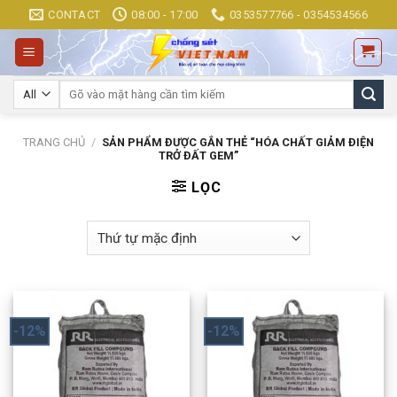
Skip
CONTACT
08:00 - 17:00
0353577766 - 0354534566
to
content
Tìm
kiếm:
TRANG CHỦ
/
SẢN PHẨM ĐƯỢC GẮN THẺ “HÓA CHẤT GIẢM ĐIỆN
TRỞ ĐẤT GEM”
LỌC
-12%
-12%