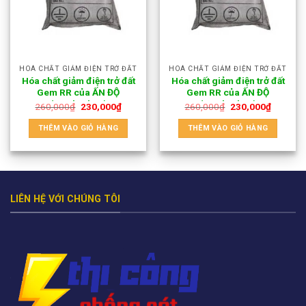
HOÁ CHẤT GIẢM ĐIỆN TRỞ ĐẤT
HOÁ CHẤT GIẢM ĐIỆN TRỞ ĐẤT
Hóa chất giảm điện trở đất
Hóa chất giảm điện trở đất
Gem RR của ẤN ĐỘ
Gem RR của ẤN ĐỘ
(11.5kg/bao)
(11.5kg/bao)
260,000
₫
230,000
₫
260,000
₫
230,000
₫
THÊM VÀO GIỎ HÀNG
THÊM VÀO GIỎ HÀNG
LIÊN HỆ VỚI CHÚNG TÔI