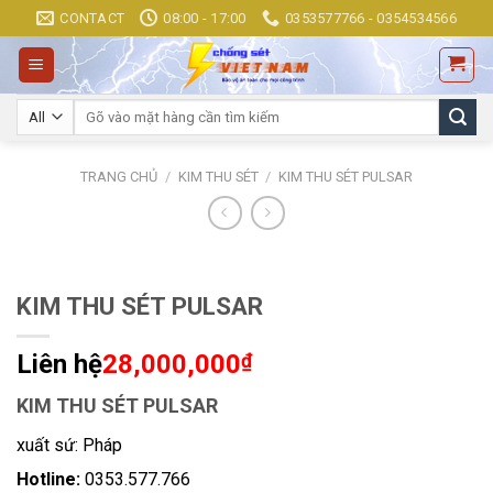
Skip
CONTACT
08:00 - 17:00
0353577766 - 0354534566
to
content
Tìm
kiếm:
TRANG CHỦ
/
KIM THU SÉT
/
KIM THU SÉT PULSAR
KIM THU SÉT PULSAR
Liên hệ
28,000,000
₫
KIM THU SÉT PULSAR
xuất sứ: Pháp
Hotline:
0353.577.766