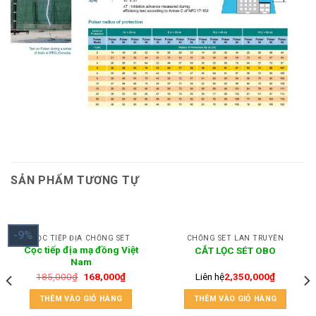
SẢN PHẨM TƯƠNG TỰ
-9%
CỌC TIẾP ĐỊA CHỐNG SÉT
CHỐNG SÉT LAN TRUYỀN
Cọc tiếp địa mạ đồng Việt
CẮT LỌC SÉT OBO
Nam
185,000
₫
168,000
₫
Liên hệ
2,350,000
₫
THÊM VÀO GIỎ HÀNG
THÊM VÀO GIỎ HÀNG