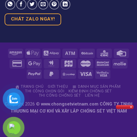
CHÁT ZALO NGAY!
TRANG CHỦ
GIỚI THIỆU
DANH MỤC SẢN PHẨM
THI CÔNG CHỌN GÓI
KIỂM ĐỊNH CHỐNG SÉT
THI CÔNG CHỐNG SÉT
LIÊN HỆ
Copyright 2026 ©
www.chongsetvietnam.com CÔNG TY TNHH
THƯƠNG MẠI CƠ KHÍ VÀ XÂY LẮP CHỐNG SÉT VIỆT NAM