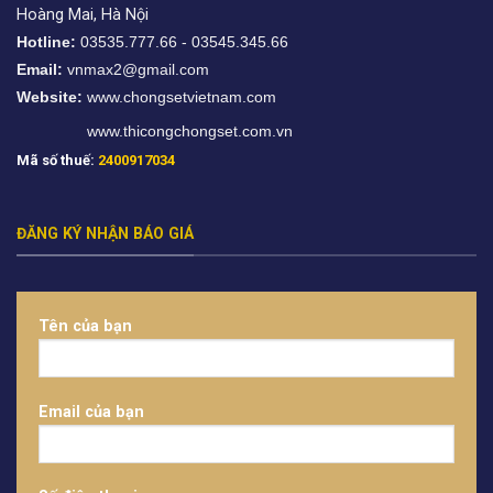
Hoàng Mai, Hà Nội
Hotline:
03535.777.66 - 03545.345.66
Email:
vnmax2@gmail.com
Website:
www.chongsetvietnam.com
www.thicongchongset.com.vn
Mã số thuế:
2400917034
ĐĂNG KÝ NHẬN BÁO GIÁ
Tên của bạn
Email của bạn