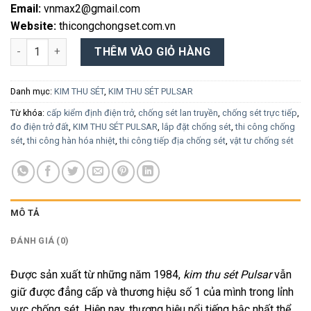
Email:
vnmax2@gmail.com
Website:
thicongchongset.com.vn
KIM THU SÉT PULSAR số lượng
THÊM VÀO GIỎ HÀNG
Danh mục:
KIM THU SÉT
,
KIM THU SÉT PULSAR
Từ khóa:
cấp kiểm định điện trở
,
chống sét lan truyền
,
chống sét trực tiếp
,
đo điện trở đất
,
KIM THU SÉT PULSAR
,
lắp đặt chống sét
,
thi công chống
sét
,
thi công hàn hóa nhiệt
,
thi công tiếp địa chống sét
,
vật tư chống sét
MÔ TẢ
ĐÁNH GIÁ (0)
Được sản xuất từ những năm 1984,
kim thu sét Pulsar
vẫn
giữ được đẳng cấp và thương hiệu số 1 của mình trong lỉnh
vực chống sét. Hiện nay, thương hiệu nổi tiếng bậc nhất thể