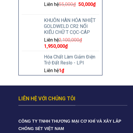
Liên hệ
55,000
₫
50,000
₫
KHUÔN HÀN HÓA NHIỆT
GOLDWELD CR2 NỐI
KIỂU CHỮ T CỌC-CÁP
Liên hệ
2,100,000
₫
1,950,000
₫
Hóa Chất Làm Giảm Điện
Trở Đất Reslo - LPI
Liên hệ
1
₫
LIÊN HỆ VỚI CHÚNG TÔI
CÔNG TY TNHH THƯƠNG MẠI CƠ KHÍ VÀ XÂY LẮP
CHỐNG SÉT VIỆT NAM