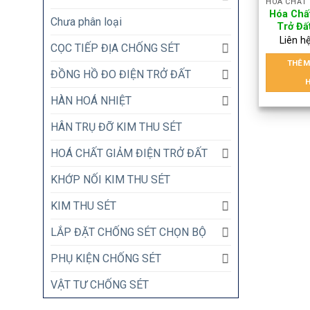
Hóa Chấ
Chưa phân loại
Trở Đấ
Liên h
CỌC TIẾP ĐỊA CHỐNG SÉT
THÊM
ĐỒNG HỒ ĐO ĐIỆN TRỞ ĐẤT
HÀN HOÁ NHIỆT
HÂN TRỤ ĐỠ KIM THU SÉT
HOÁ CHẤT GIẢM ĐIỆN TRỞ ĐẤT
KHỚP NỐI KIM THU SÉT
KIM THU SÉT
LẮP ĐẶT CHỐNG SÉT CHỌN BỘ
PHỤ KIỆN CHỐNG SÉT
VẬT TƯ CHỐNG SÉT