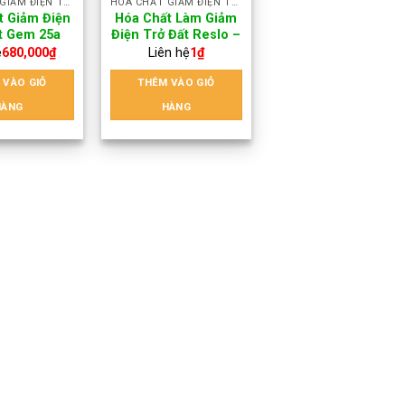
HOÁ CHẤT GIẢM ĐIỆN TRỞ ĐẤT
HOÁ CHẤT GIẢM ĐIỆN TRỞ ĐẤT
t Giảm Điện
Hóa Chất Làm Giảm
t Gem 25a
Điện Trở Đất Reslo –
LPI
ệ
680,000
₫
Liên hệ
1
₫
 VÀO GIỎ
THÊM VÀO GIỎ
HÀNG
HÀNG