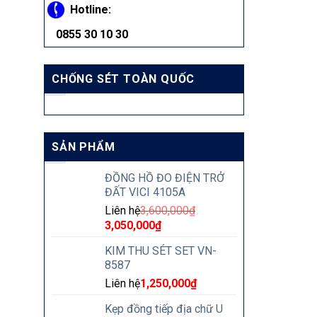
Hotline:
0855 30 10 30
CHỐNG SÉT TOÀN QUỐC
SẢN PHẨM
ĐỒNG HỒ ĐO ĐIỆN TRỞ
ĐẤT VICI 4105A
Liên hệ
3,600,000
₫
3,050,000
₫
KIM THU SÉT SET VN-
8587
Liên hệ
1,250,000
₫
Kẹp đồng tiếp địa chữ U