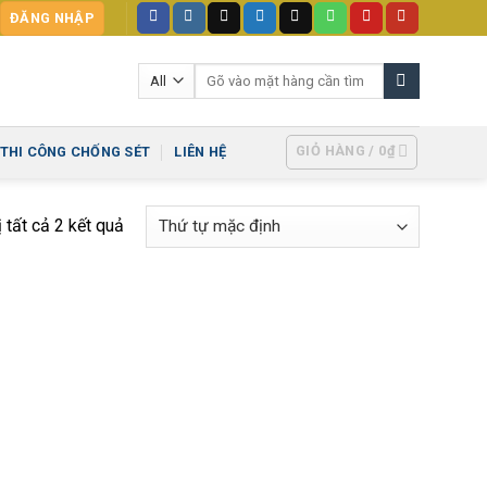
ĐĂNG NHẬP
Tìm
kiếm:
GIỎ HÀNG /
0
₫
THI CÔNG CHỐNG SÉT
LIÊN HỆ
ị tất cả 2 kết quả