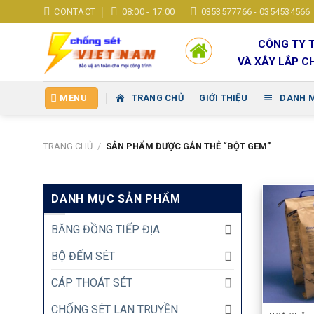
Skip
CONTACT
08:00 - 17:00
0353577766 - 0354534566
to
content
CÔNG TY 
VÀ XÂY LẮP C
MENU
TRANG CHỦ
GIỚI THIỆU
DANH 
TRANG CHỦ
/
SẢN PHẨM ĐƯỢC GẮN THẺ “BỘT GEM”
DANH MỤC SẢN PHẨM
BĂNG ĐỒNG TIẾP ĐỊA
BỘ ĐẾM SÉT
CÁP THOÁT SÉT
CHỐNG SÉT LAN TRUYỀN