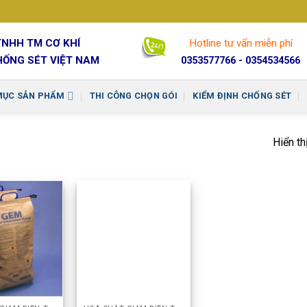
TNHH TM CƠ KHÍ
Hotline tư vấn miễn phí
HỐNG SÉT VIỆT NAM
0353577766 - 0354534566
MỤC SẢN PHẨM
THI CÔNG CHỌN GÓI
KIỂM ĐỊNH CHỐNG SÉT
Hiển th