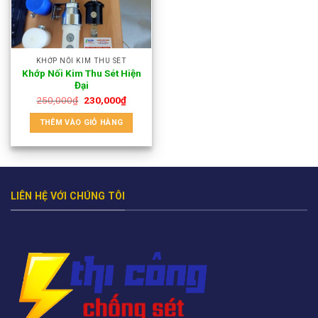
KHỚP NỐI KIM THU SÉT
Khớp Nối Kim Thu Sét Hiện
Đại
250,000
₫
230,000
₫
THÊM VÀO GIỎ HÀNG
LIÊN HỆ VỚI CHÚNG TÔI