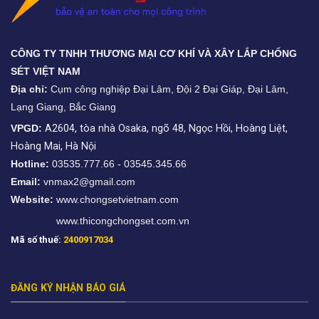
CÔNG TY TNHH THƯƠNG MẠI CƠ KHÍ VÀ XÂY LẮP CHỐNG
SÉT VIỆT NAM
Địa chỉ:
Cụm công nghiệp Đại Lâm, Đội 2 Đại Giáp, Đại Lâm,
Lạng Giang, Bắc Giang
VPGD:
A2604, tòa nhà Osaka, ngõ 48, Ngọc Hồi, Hoàng Liệt,
Hoàng Mai, Hà Nội
Hotline:
03535.777.66 - 03545.345.66
Email:
vnmax2@gmail.com
Website:
www.chongsetvietnam.com
www.thicongchongset.com.vn
Mã số thuế:
2400917034
ĐĂNG KÝ NHẬN BÁO GIÁ