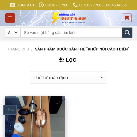
Skip
CONTACT
08:00 - 17:00
0353577766 - 0354534566
to
content
Tìm
kiếm:
TRANG CHỦ
/
SẢN PHẨM ĐƯỢC GẮN THẺ “KHỚP NỐI CÁCH ĐIỆN”
LỌC
-8%